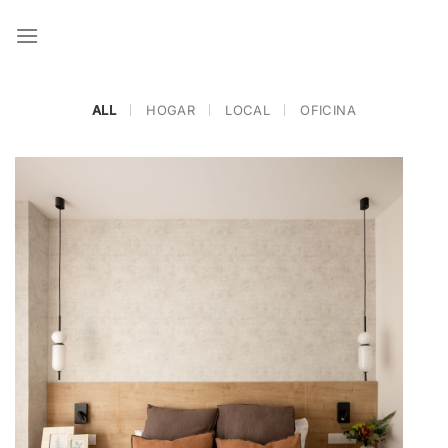
Saltar
al
contenido
ALL
HOGAR
LOCAL
OFICINA
La mejor reseña
In Hogar