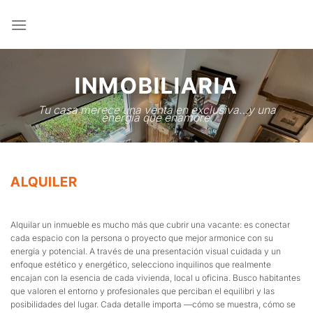
Saltar
al
contenido
INMOBILIARIA
Tu casa merece una venta en exclusiva…y una
energía que enamore.
ALQUILER
Alquilar un inmueble es mucho más que cubrir una vacante: es conectar
cada espacio con la persona o proyecto que mejor armonice con su
energía y potencial. A través de una presentación visual cuidada y un
enfoque estético y energético, selecciono inquilinos que realmente
encajan con la esencia de cada vivienda, local u oficina. Busco habitantes
que valoren el entorno y profesionales que perciban el equilibri y las
posibilidades del lugar. Cada detalle importa —cómo se muestra, cómo se