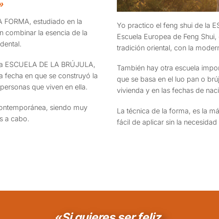
»
A FORMA, estudiado en la
Yo practico el feng shui de l
n combinar la esencia de la
Escuela Europea de Feng Shui, 
dental.
tradición oriental, con la moder
s la ESCUELA DE LA BRÚJULA,
También hay otra escuela imp
la fecha en que se construyó la
que se basa en el luo pan o brúj
 personas que viven en ella.
vivienda y en las fechas de nac
y contemporánea, siendo muy
La técnica de la forma, es la 
as a cabo.
fácil de aplicar sin la necesidad
«Si quieres ser feliz,