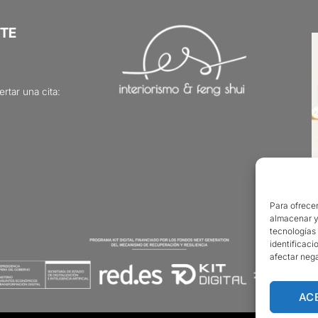
TE
rtar una cita:
Para ofrecer
almacenar y/
tecnologías
identificaci
afectar nega
AC