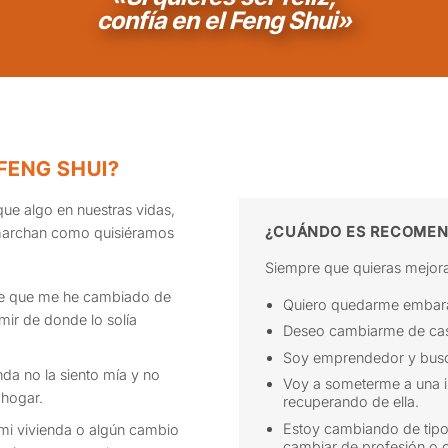
confía en el Feng Shui»
FENG SHUI?
ue algo en nuestras vidas,
¿CUÁNDO ES RECOMEN
 marchan como quisiéramos
Siempre que quieras mejorar
de que me he cambiado de
Quiero quedarme embar
mir de donde lo solía
Deseo cambiarme de ca
Soy emprendedor y busco
nda no la siento mía y no
Voy a someterme a una i
 hogar.
recuperando de ella.
Estoy cambiando de tipo
mi vivienda o algún cambio
cambiar de profesión o c