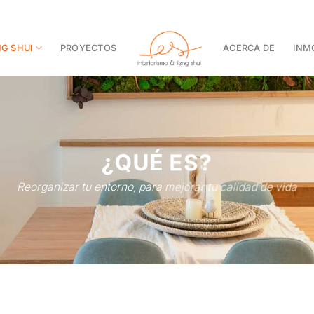
G SHUI
PROYECTOS
ACERCA DE
INMO
¿QUÉ ES?
Reorganizar tu entorno, para mejorar tu calidad de vida