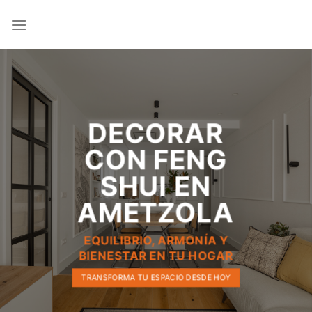
Saltar
al
contenido
DECORAR
CON FENG
SHUI EN
AMETZOLA
EQUILIBRIO, ARMONÍA Y
BIENESTAR EN TU HOGAR
TRANSFORMA TU ESPACIO DESDE HOY